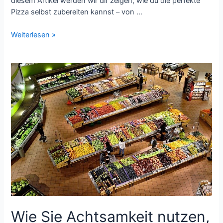
diesem Artikel werden wir dir zeigen, wie du die perfekte
Pizza selbst zubereiten kannst – von …
Entdecke
Weiterlesen »
die
Vielfalt:
Zutaten
und
Beläge
für
deine
selbstgemachte
Pizza
Wie Sie Achtsamkeit nutzen,