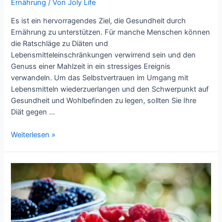
Ernährung
/ Von
Joly Life
Es ist ein hervorragendes Ziel, die Gesundheit durch
Ernährung zu unterstützen. Für manche Menschen können
die Ratschläge zu Diäten und
Lebensmitteleinschränkungen verwirrend sein und den
Genuss einer Mahlzeit in ein stressiges Ereignis
verwandeln. Um das Selbstvertrauen im Umgang mit
Lebensmitteln wiederzuerlangen und den Schwerpunkt auf
Gesundheit und Wohlbefinden zu legen, sollten Sie Ihre
Diät gegen …
Wie
Weiterlesen »
Sie
Ihre
Diät
gegen
nachhaltige
Ernährungsgewohnheiten
eintauschen