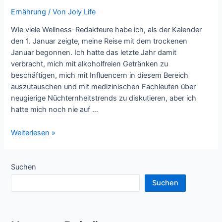
Ernährung
/ Von
Joly Life
Wie viele Wellness-Redakteure habe ich, als der Kalender
den 1. Januar zeigte, meine Reise mit dem trockenen
Januar begonnen. Ich hatte das letzte Jahr damit
verbracht, mich mit alkoholfreien Getränken zu
beschäftigen, mich mit Influencern in diesem Bereich
auszutauschen und mit medizinischen Fachleuten über
neugierige Nüchternheitstrends zu diskutieren, aber ich
hatte mich noch nie auf …
Mein
Weiterlesen »
trockener
Januar
verwandelte
Suchen
sich
Suchen
in
einen
feuchten