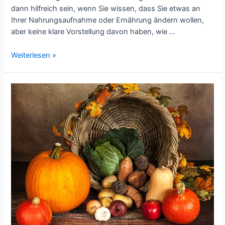
dann hilfreich sein, wenn Sie wissen, dass Sie etwas an
Ihrer Nahrungsaufnahme oder Ernährung ändern wollen,
aber keine klare Vorstellung davon haben, wie …
Leitfaden
Weiterlesen »
für
die
Auswahl
des
besten
Online-
Ernährungsberaters