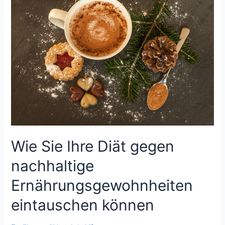
Ihre
Ernährungs-
und
Fitnessziele
zu
erreichen
Wie Sie Ihre Diät gegen
nachhaltige
Ernährungsgewohnheiten
eintauschen können