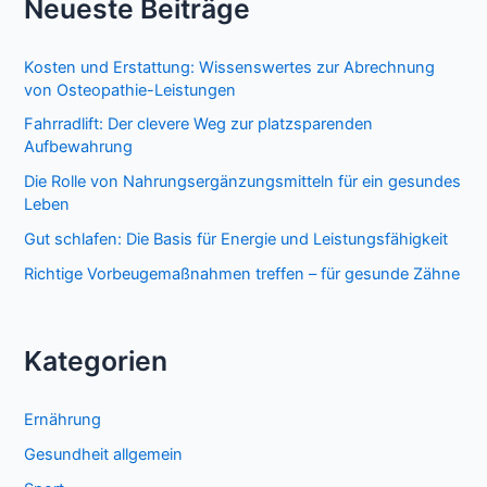
Neueste Beiträge
Januar
und
ich
Kosten und Erstattung: Wissenswertes zur Abrechnung
betrachte
von Osteopathie-Leistungen
es
Fahrradlift: Der clevere Weg zur platzsparenden
immer
Aufbewahrung
noch
als
Die Rolle von Nahrungsergänzungsmitteln für ein gesundes
einen
Leben
Gewinn
Gut schlafen: Die Basis für Energie und Leistungsfähigkeit
Richtige Vorbeugemaßnahmen treffen – für gesunde Zähne
Kategorien
Ernährung
Gesundheit allgemein