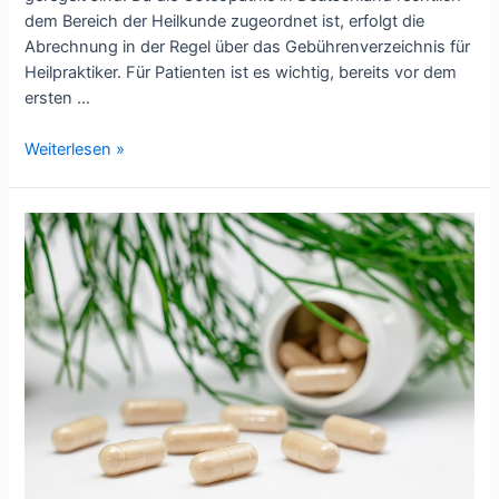
dem Bereich der Heilkunde zugeordnet ist, erfolgt die
Abrechnung in der Regel über das Gebührenverzeichnis für
Heilpraktiker. Für Patienten ist es wichtig, bereits vor dem
ersten …
Kosten
Weiterlesen »
und
Erstattung:
Wissenswertes
zur
Abrechnung
von
Osteopathie-
Leistungen