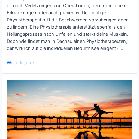
es nach Verletzungen und Operationen, bei chronischen
Erkrankungen oder auch präventiv. Der richtige
Physiotherapeut hilft dir, Beschwerden vorzubeugen oder
zu lindern. Eine Physiotherapie unterstützt ebenfalls den
Heilungsprozess nach Unfällen und stärkt deine Muskeln.
Doch wie findet man in Dachau einen Physiotherapeuten,
der wirklich auf die individuellen Bedürfnisse eingeht? …
Den
Weiterlesen »
richtigen
Physiotherapeuten
in
Dachau
finden:
Tipps
für
deine
Gesundheit