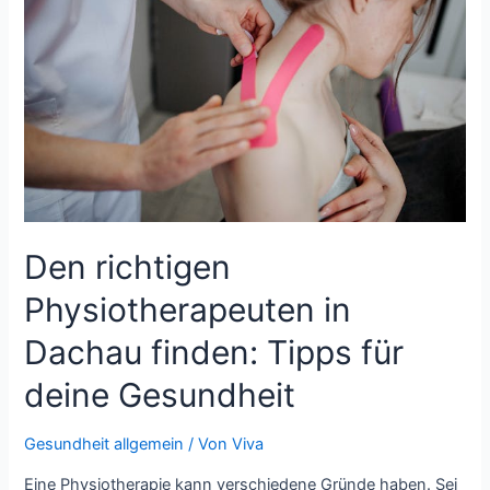
Wie
dich
ein
Abnehm-
Coach
auf
deinem
Weg
begleitet
Den richtigen
Physiotherapeuten in
Dachau finden: Tipps für
deine Gesundheit
Gesundheit allgemein
/ Von
Viva
Eine Physiotherapie kann verschiedene Gründe haben. Sei