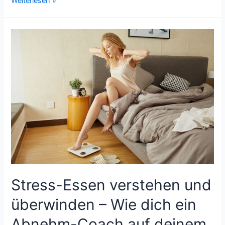
Tee
Weiterlesen »
kaufen
leicht
gemacht:
Die
besten
Sorten
für
einen
gesunden
Lebensstil
Stress-Essen verstehen und
überwinden – Wie dich ein
Abnehm-Coach auf deinem