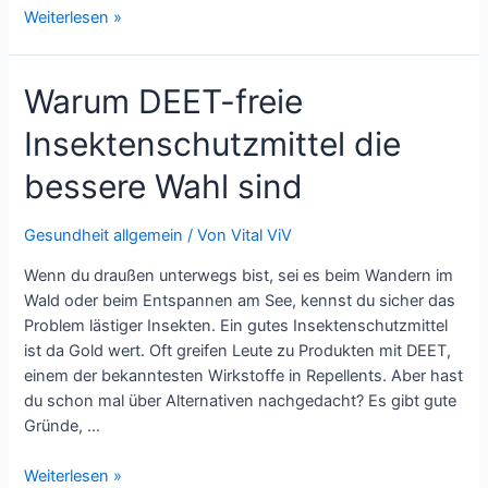
Beweglichkeit
Weiterlesen »
und
Vitalität:
Warum DEET-freie
Die
Kraft
Insektenschutzmittel die
des
Tanzens
bessere Wahl sind
für
ein
Gesundheit allgemein
/ Von
Vital ViV
gesundes
Leben
Wenn du draußen unterwegs bist, sei es beim Wandern im
Wald oder beim Entspannen am See, kennst du sicher das
Problem lästiger Insekten. Ein gutes Insektenschutzmittel
ist da Gold wert. Oft greifen Leute zu Produkten mit DEET,
einem der bekanntesten Wirkstoffe in Repellents. Aber hast
du schon mal über Alternativen nachgedacht? Es gibt gute
Gründe, …
Warum
Weiterlesen »