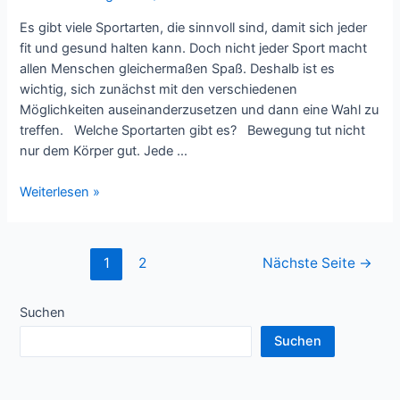
Es gibt viele Sportarten, die sinnvoll sind, damit sich jeder
fit und gesund halten kann. Doch nicht jeder Sport macht
allen Menschen gleichermaßen Spaß. Deshalb ist es
wichtig, sich zunächst mit den verschiedenen
Möglichkeiten auseinanderzusetzen und dann eine Wahl zu
treffen. Welche Sportarten gibt es? Bewegung tut nicht
nur dem Körper gut. Jede …
Passende
Weiterlesen »
Sportart
finden:
So
Seitennummerierung
1
2
Nächste Seite
→
bleibt
der
jeder
Beiträge
Suchen
fit
und
Suchen
gesund