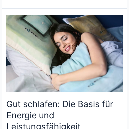
Rolle
von
Nahrungsergänzungsmitteln
für
ein
gesundes
Leben
Gut schlafen: Die Basis für
Energie und
Leistungsfähigkeit