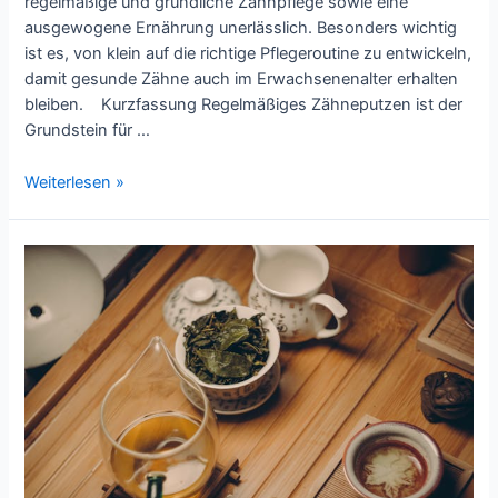
regelmäßige und gründliche Zahnpflege sowie eine
ausgewogene Ernährung unerlässlich. Besonders wichtig
ist es, von klein auf die richtige Pflegeroutine zu entwickeln,
damit gesunde Zähne auch im Erwachsenenalter erhalten
bleiben. Kurzfassung Regelmäßiges Zähneputzen ist der
Grundstein für …
Richtige
Weiterlesen »
Vorbeugemaßnahmen
treffen
–
für
gesunde
Zähne