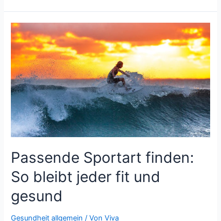
DEET-
freie
Insektenschutzmittel
die
bessere
Wahl
sind
Passende Sportart finden:
So bleibt jeder fit und
gesund
Gesundheit allgemein
/ Von
Viva