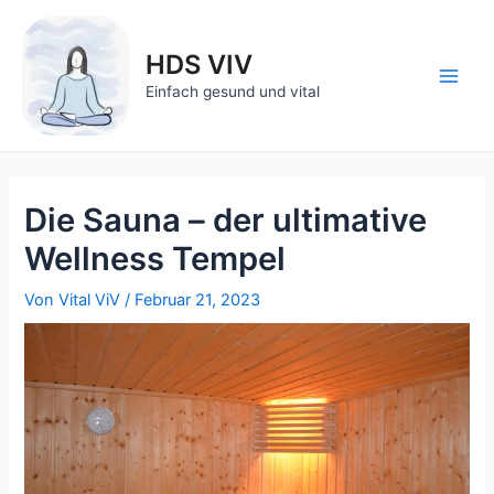
Zum
Inhalt
HDS VIV
springen
Main
Einfach gesund und vital
Men
Die Sauna – der ultimative
Wellness Tempel
Von
Vital ViV
/
Februar 21, 2023